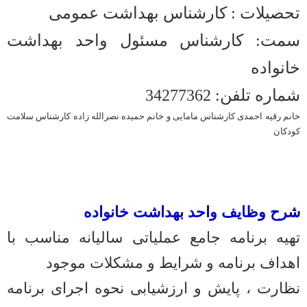
چارت سازمانی بیمارستان شوط
تحصیلات : کارشناس بهداشت عمومی
بخش های پاراکلینیکی
سمت: کارشناس مسئول واحد بهداشت
بانک خون
خانواده
رادیولوژی
شماره تلفن: 34277362
داروخانه بستری
خانم رقیه احمدی کارشناس مامایی و خانم حمیده نصرالله زاده کارشناس سلامت
کودکان
آزمایشگاه
پاتولوژی
بخش های درمانی
شرح وظایف واحد بهداشت خانواده
اتاق عمل
تهیه برنامه جامع عملیاتی سالیانه مناسب با
CCU
اهداف برنامه و شرایط و مشکلات موجود
ICU
نظارت ، پایش و ارزشیابی نحوه اجرای برنامه
زنان و زایمان