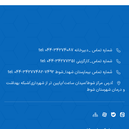
شماره تماس _دبیرخانه
tel: 044-34274087
شماره تماس_کارگزینی
tel: 044-34277351
شَماره تماس بیمارستان شهدا_شوط
tel: 044-34277482-7492
آدرس مرکز
شوط/میدان ساعت/پایین تر از شهرداری/شبکه بهداشت
و درمان شهرستان شوط