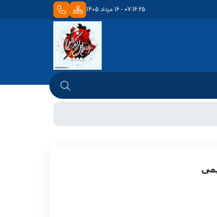
07:16:25 - 16 مرداد 1405
لوژی
بخش اطفال
های درمانی
بخش دیالیز
 عمل
اورژانس
می
کمیته اخلاق
 و زایمان