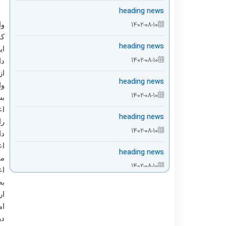
heading news
امین اموال
اورژانس115
واحد بهد
1402-08-10
آمار و امور رفاهی
درمانگاه تخصصی
واحد بهد
کا
heading news
ای
1402-08-10
دا
از
heading news
وا
1402-08-10
بس
اع
heading news
را
1402-08-10
دا
اع
heading news
من
1402-08-10
اع
به
ار
ام
در