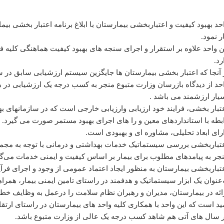
اشت محیط
کارپردازی و تدارکات
داروخانه بستری
بخش
اشت روان
واحد درآمد و ترخیص
آزمایشگاه
بخش 
ر نمود.
ن واحد علاوه بر استقرار و اجرای سنجه های بهبود کیفیت هماهنگی کلیه فع
رد.
 آنجا که اعتبار بخشی بیمارستان ها جایگزین سیستم ارزشیابی سابق در 
حد از دیدگاه بازرسان وزارت متبوع منجر به کسب درجه یک ارزشیابی در 
یار ارزشمند می باشد .
تبار بخشی، فرایند خود ارزیابی وارزیابی خارجی است که در سازمانهای ب
بطه با استانداردهای معین و را های اجرای بهبود مستمر صورت می گیرد. اع
رای ابعاد تحلیلی، مشاوره ای و بهبودی است.
تباربخشی بررسی سیستماتیک خدمات بهداشتی و درمانی با توجه به مجمو
جر به پیامدهای مطلوب برای بیمار بر اساس کیفیت و ایمنی خدمات می‌گر
تباربخشی بیمارستان به منظور ایجاد اعتماد عمومی از وجود و اجرای فرآی
‌عنوان یک ابزار سیستماتیک و هدفمند در راستای تامین ایمنی بیمار، همرا
ائه در بیمارستان، مدیران و رهبران نظام سلامت را درعمل به وظایف خطی
ید است که این واحد با همکاری کلیه واحد های بیمارستان در راستای ارتقا
 سال های آتی هم شاهد کسب درجه یک عالی از وزارت متبوع باشد.