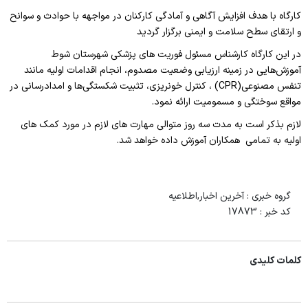
چارت سازمانی بیمارستان شوط
کارگاه با هدف افزایش آگاهی و آمادگی کارکنان در مواجهه با حوادث و سوانح
بخش های پاراکلینیکی
و ارتقای سطح سلامت و ایمنی برگزار گردید
در این کارگاه کارشناس مسئول فوریت های پزشکی شهرستان شوط
بانک خون
آموزش‌هایی در زمینه ارزیابی وضعیت مصدوم، انجام اقدامات اولیه مانند
رادیولوژی
تنفس مصنوعی
(CPR)
، کنترل خونریزی، تثبیت شکستگی‌ها و امدادرسانی در
مواقع سوختگی و مسمومیت ارائه نمود.
داروخانه بستری
لازم بذکر است به مدت سه روز متوالی مهارت های لازم در مورد کمک های
آزمایشگاه
اولیه به تمامی همکاران آموزش داده خواهد شد.
پاتولوژی
بخش های درمانی
گروه خبری :
آخرین اخبار,اطلاعیه
کد خبر :
17873
اتاق عمل
CCU
کلمات کلیدی
ICU
زنان و زایمان