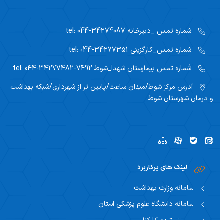
شماره تماس _دبیرخانه
tel: 044-34274087
شماره تماس_کارگزینی
tel: 044-34277351
شَماره تماس بیمارستان شهدا_شوط
tel: 044-34277482-7492
آدرس مرکز
شوط/میدان ساعت/پایین تر از شهرداری/شبکه بهداشت
و درمان شهرستان شوط
لینک های پرکاربرد
سامانه وزارت بهداشت
سامانه دانشگاه علوم پزشکی استان