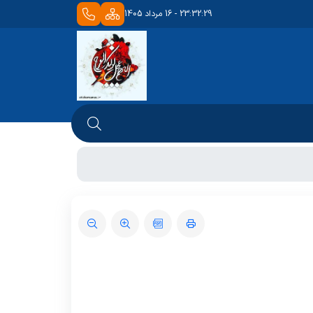
23:32:29 - 16 مرداد 1405
لوژی
بخش اطفال
های درمانی
بخش دیالیز
 عمل
اورژانس
کمیته اخلاق
 و زایمان