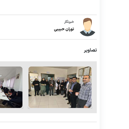
خبرنگار
توران حبیبی
تصاویر