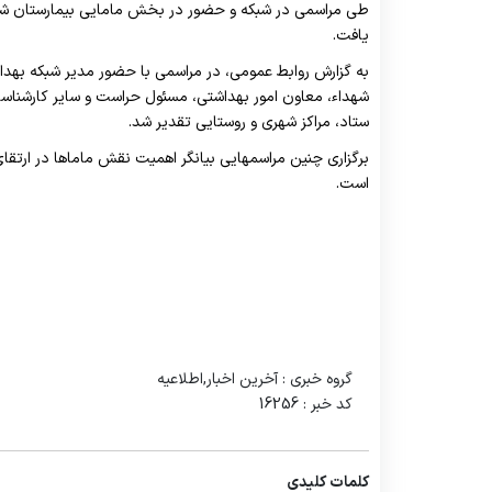
امین اموال
اورژانس115
واحد بهد
یافت.
آمار و امور رفاهی
درمانگاه تخصصی
واحد بهد
به گزارش روابط عمومی، در مراسمی با حضور مدیر شبکه به
شهداء، معاون امور بهداشتی، مسئول حراست و سایر کارشناسان
ستاد، مراکز شهری و روستایی تقدیر شد.
برگزاری چنین مراسمهایی بیانگر اهمیت نقش ماماها در ار
است.
گروه خبری :
آخرین اخبار,اطلاعیه
کد خبر :
16256
کلمات کلیدی