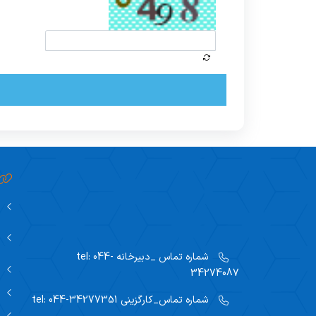
شماره تماس _دبیرخانه
tel: 044-
34274087
شماره تماس_کارگزینی
tel: 044-34277351