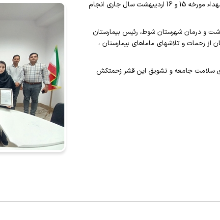
طی مراسمی در شبکه و حضور در بخش مامایی بیمارستان شهداء مورخه 15 و 16 اردیبهشت سال جاری انجام
اشت محیط
کارپردازی و تدارکات
داروخانه بستری
بخش
اشت روان
واحد درآمد و ترخیص
آزمایشگاه
بخش 
داشت و درمان شهرستان شوط، رئیس بیمارستان
 از زحمات و تلاشهای ماماهای بیمارستان ،
تقای سلامت جامعه و تشویق این قشر زحمتکش