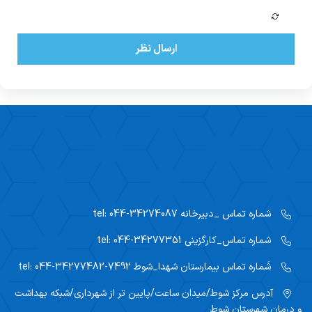
ارسال نظر
شماره تماس _دبیرخانه
tel: 044-34274087
شماره تماس_کارگزینی
tel: 044-34277351
شَماره تماس بیمارستان شهدا_شوط
tel: 044-34277482-7492
آدرس مرکز
شوط/میدان ساعت/پایین تر از شهرداری/شبکه بهداشت
و درمان شهرستان شوط