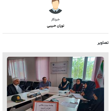
بخش جراحی عمومی
بخش داخلی بیمارستان
خبرنگار
توران حبیبی
بخش اطفال
بخش دیالیز
تصاویر
اورژانس
کمیته اخلاق