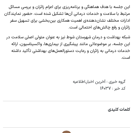
چارت سازمانی بیمارستان شوط
این جلسه با هدف هماهنگی و برنامه‌ریزی برای اعزام زائران و بررسی مسائل
بخش های پاراکلینیکی
مرتبط با سلامت و خدمات درمانی آن‌ها تشکیل شده است. حضور نمایندگان
ادارات مختلف نشان‌دهنده‌ی اهمیت همکاری بین‌بخشی برای تسهیل سفر
بانک خون
زائران و رفع چالش‌های احتمالی است.
رادیولوژی
شبکه بهداشت و درمان شهرستان شوط نیز به‌ عنوان متولی اصلی سلامت در
این جلسه، بر موضوعاتی مانند پیشگیری از بیماری‌ها، واکسیناسیون، ارائه
داروخانه بستری
خدمات درمانی به زائران و رعایت دستورالعمل‌های بهداشتی تأکید داشته
است.
آزمایشگاه
پاتولوژی
گروه خبری :
آخرین اخبار,اطلاعیه
بخش های درمانی
کد خبر :
16037
اتاق عمل
CCU
کلمات کلیدی
ICU
زنان و زایمان