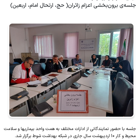
درمانگاه تخصصی
جلسه‌ی برون‌بخشی اعزام زائران( حج، ارتحال امام، اربعین)
روابط عمومی
واحد بهداشت محیط
مدارک پزشکی
دبیرخانه
واحد بهداشت روان
بهداشت محیط
انبار مرکزی تجهیزات و ملزومات
واحد بهداشت خانواده
تاسیسات
نقلیه
واحد بیماری ها
واحد مددکاری
واحد آموزش بهداشت
واحد بهبود کیفیت و اعتبار بخشی
واحد آزمایشگاه مرکزی
تجهیزات پزشکی
کارپردازی و تدارکات
واحد درآمد و ترخیص
انبار مرکزی
واحد کنترل عفونت
جلسه با حضور نمایندگانی از ادارات مختلف به همت واحد بیماریها و سلامت
محیط و کار 10 اردیبهشت سال جاری در شبکه بهداشت شوط برگزار شد.