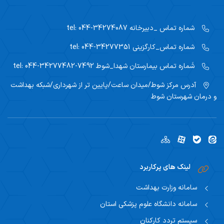
شماره تماس _دبیرخانه
tel: 044-34274087
شماره تماس_کارگزینی
tel: 044-34277351
شَماره تماس بیمارستان شهدا_شوط
tel: 044-34277482-7492
آدرس مرکز
شوط/میدان ساعت/پایین تر از شهرداری/شبکه بهداشت
و درمان شهرستان شوط
لینک های پرکاربرد
سامانه وزارت بهداشت
سامانه دانشگاه علوم پزشکی استان
سیستم تردد کارکنان