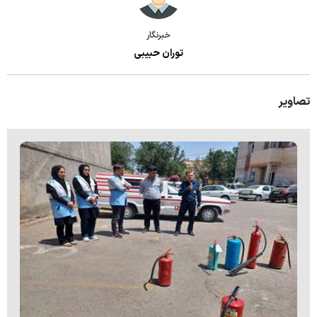
بخش جراحی عمومی
خبرنگار
بخش داخلی بیمارستان
توران حبیبی
بخش اطفال
تصاویر
بخش دیالیز
اورژانس
کمیته اخلاق