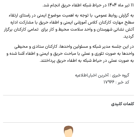
چارت سازمانی بیمارستان شوط
11 تیر ماه 1404 در حیاط شبکه اطفاء حریق انجام شد.
بخش های پاراکلینیکی
به گزارش روابط عمومی، با توجه به اهمیت موضوع ایمنی در راستای ارتقاء
سطح مهارت کارکنان کلاس آموزشی ایمنی و اطفاء حریق با مشارکت اداره
بانک خون
آتش نشانی شهرستان و واحد سلامت محیط و کار برای تمامی کارکنان برگزار
گردید.
رادیولوژی
در این جلسه مدیر شبکه و مسئولین واحدها، کارکنان ستادی و محیطی
داروخانه بستری
واحدها به صورت تئوری و عملی با مباحث حریق و ایمنی و اطفاء آشنا شده و
به صورت عملی در حیاط شبکه به اطفاء حریق پرداختند.
آزمایشگاه
پاتولوژی
گروه خبری :
آخرین اخبار,اطلاعیه
کد خبر :
17966
بخش های درمانی
اتاق عمل
کلمات کلیدی
CCU
ICU
زنان و زایمان