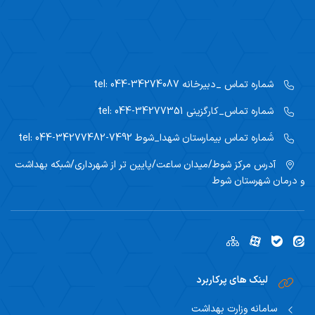
شماره تماس _دبیرخانه
tel: 044-34274087
شماره تماس_کارگزینی
tel: 044-34277351
شَماره تماس بیمارستان شهدا_شوط
tel: 044-34277482-7492
آدرس مرکز
شوط/میدان ساعت/پایین تر از شهرداری/شبکه بهداشت
و درمان شهرستان شوط
لینک های پرکاربرد
سامانه وزارت بهداشت