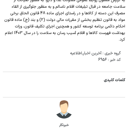
به گزارش مسئول روابط عمومی معاونت غذا و دارو: به منظور صیانت از
چارت سازمانی بیمارستان شوط
سلامت جامعه در قبال تبلیغات اقلام ناسالم و به منظور جلوگیری از القاء
بخش های پاراکلینیکی
مصرف این دسته از کالاها و در راستای اجرای ماده 48 قانون الحاق برخی
مواد به قانون تنظیم بخشی از مقررات مالی دولت (2) و بند (ج) ماده قانون
بانک خون
احکام دائمی برنامه توسعه کشور و همچنین اجرای تکلیف قانون، وزات
بهداشت فهرست کالاها و اقلام آسیب رسان به سلامت را در سال 1403 اعلام
رادیولوژی
کرد.
داروخانه بستری
گروه خبری :
آخرین اخبار,اطلاعیه
آزمایشگاه
کد خبر :
6956
پاتولوژی
کلمات کلیدی
بخش های درمانی
اتاق عمل
CCU
ICU
خبرنگار
زنان و زایمان